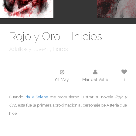
Rojo y Oro – Inicios
Adultos y Juvenil
Libros
01 May
Mar del Valle
1
Cuando
Iria y Selene
me propusieron ilustrar su novela
Rojo y
Oro
, esta fue la primera aproximación al personaje de Asteria que
hice.