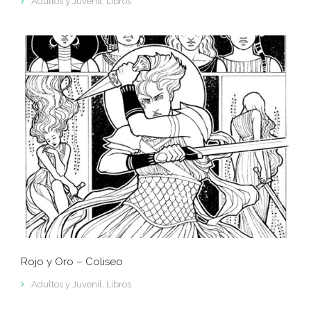
Adultos y Juvenil
,
Libros
Rojo y Oro – Coliseo
Adultos y Juvenil
,
Libros