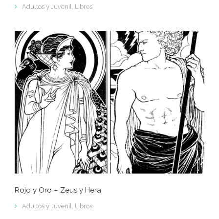
Adultos y Juvenil
,
Libros
Rojo y Oro – Zeus y Hera
Adultos y Juvenil
,
Libros