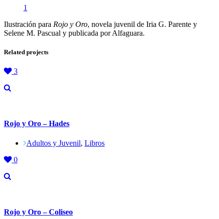
1
Ilustración para
Rojo y Oro
, novela juvenil de Iria G. Parente y
Selene M. Pascual y publicada por Alfaguara.
Related projects
3
Rojo y Oro – Hades
Adultos y Juvenil
,
Libros
0
Rojo y Oro – Coliseo