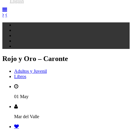
English
Rojo y Oro – Caronte
Adultos y Juvenil
Libros
01 May
Mar del Valle