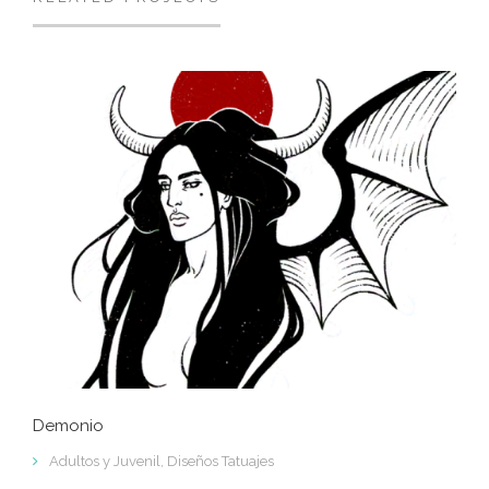
Demonio
Adultos y Juvenil
,
Diseños Tatuajes