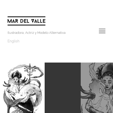
Ilustradora, Actriz y Modelo Alternativa
English