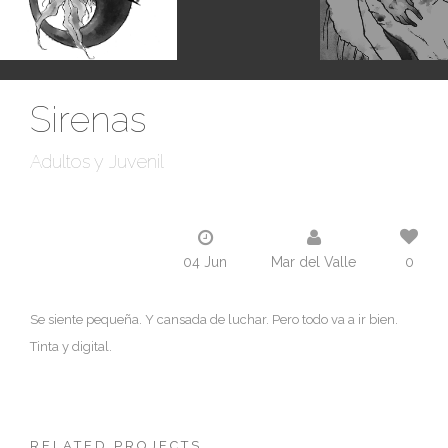
Sirenas
Adultos y Juvenil
04 Jun
Mar del Valle
0
Se siente pequeña. Y cansada de luchar. Pero todo va a ir bien.
Tinta y digital.
RELATED PROJECTS