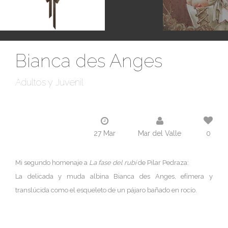
Bianca des Anges
Adultos y Juvenil
27 Mar
Mar del Valle
0
Mi segundo homenaje a
La fase del rubí
de Pilar Pedraza:
La delicada y muda albina Bianca des Anges, efímera y
translúcida como el esqueleto de un pájaro bañado en rocío.