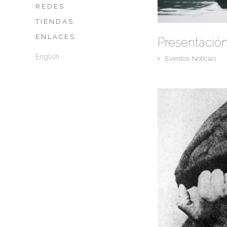
REDES
TIENDAS
ENLACES
English
Eventos
,
Noticias