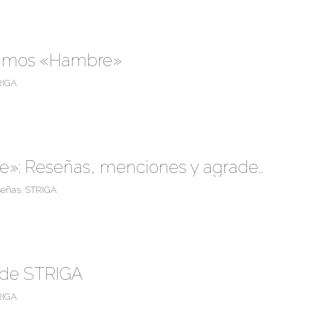
imos «Hambre»
RIGA
«Hambre»: Reseñas, menciones y agradecimientos
señas
,
STRIGA
 de STRIGA
RIGA