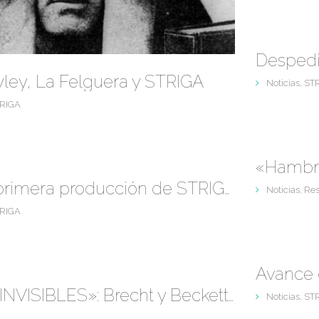
Desped
wley, La Felguera y STRIGA
Noticias
,
ST
RIGA
«Hambre», primera producción de STRIGA
Noticias
,
Re
RIGA
Avance
Estreno de «INVISIBLES»: Brecht y Beckett en La Usina
Noticias
,
ST