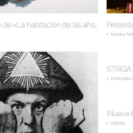
Presentación de «La habitación de las ahogadas» de Alana Portero
Present
Eventos
,
Not
STRIGA 
Entrevistas
,
¡Nueva t
Noticias